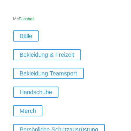
ofni
ufcm@
labss
moc.l
Mc
Fussball
Bälle
Bekleidung & Freizeit
Bekleidung Teamsport
Handschuhe
Merch
Persönliche Schutzausrüstung