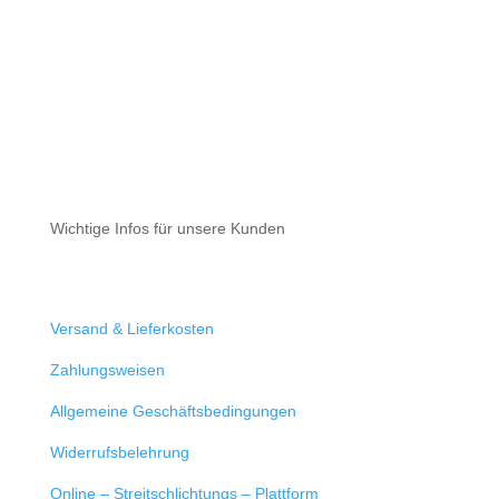
Cookie-Richtlinie (EU)
Impressum
Datenschutz
Cookie-Richtlinie (EU)
Wichtige Infos für unsere Kunden
Mein Konto
Versand & Lieferkosten
Zahlungsweisen
Allgemeine Geschäftsbedingungen
Widerrufsbelehrung
Online – Streitschlichtungs – Plattform