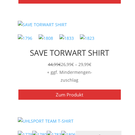
SAVE TORWART SHIRT
Preisspanne:
44,99
€
26,99
€
–
29,99
€
26,99€
+ ggf. Mindermengen-
bis
zuschlag
29,99€
Zum Produkt