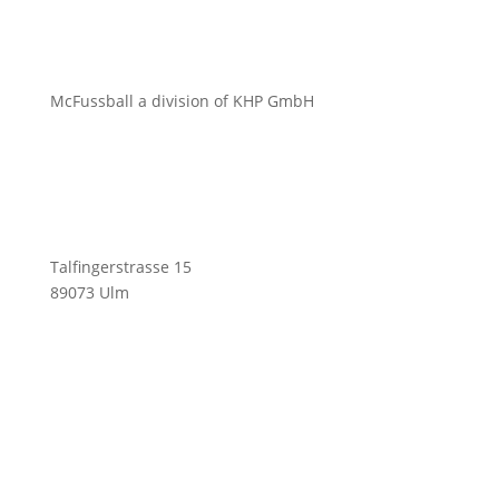
McFussball a division of KHP GmbH
Talfingerstrasse 15
89073 Ulm
ofni
ufcm@
labss
moc.l