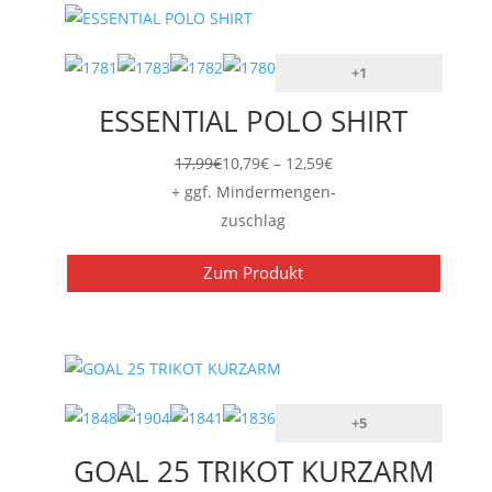
+1
ESSENTIAL POLO SHIRT
Preisspanne:
17,99
€
10,79
€
–
12,59
€
10,79€
+ ggf. Mindermengen-
bis
zuschlag
12,59€
Zum Produkt
+5
GOAL 25 TRIKOT KURZARM