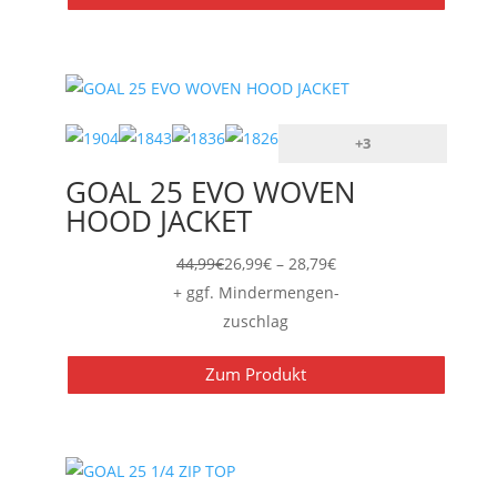
+3
GOAL 25 EVO WOVEN
HOOD JACKET
Preisspanne:
44,99
€
26,99
€
–
28,79
€
26,99€
+ ggf. Mindermengen-
bis
zuschlag
28,79€
Zum Produkt