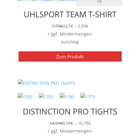
+2
UHLSPORT TEAM T-SHIRT
Preisspanne:
7,79
€
4,67
€
–
5,39
€
4,67€
+ ggf. Mindermengen-
bis
zuschlag
5,39€
Zum Produkt
DISTINCTION PRO TIGHTS
Preisspanne:
14,99
€
8,99
€
–
10,79
€
8,99€
+ ggf. Mindermengen-