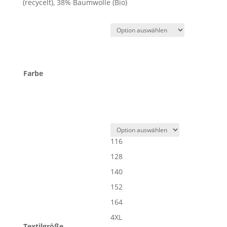
(recycelt), 38% Baumwolle (Bio)
Farbe
116
128
140
152
164
4XL
Textilgröße