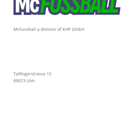
McFussball a division of KHP GmbH
Talfingerstrasse 15
89073 Ulm
ofni
ufcm@
labss
moc.l