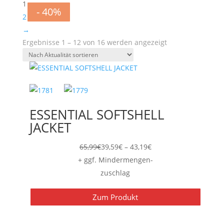
1
- 40%
- 40%
- 40%
- 40%
- 40%
- 40%
- 40%
- 40%
- 40%
- 40%
- 40%
- 40%
2
→
Nach
Ergebnisse 1 – 12 von 16 werden angezeigt
Aktualität
sortiert
ESSENTIAL SOFTSHELL
JACKET
Preisspanne:
65,99
€
39,59
€
–
43,19
€
39,59€
+ ggf. Mindermengen-
bis
zuschlag
43,19€
Zum Produkt