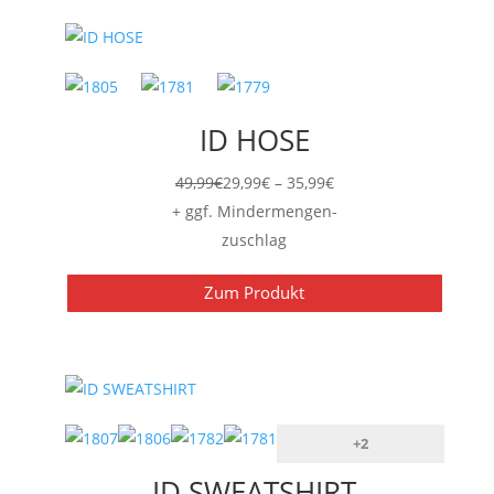
ID HOSE
Preisspanne:
49,99
€
29,99
€
–
35,99
€
29,99€
+ ggf. Mindermengen-
bis
zuschlag
35,99€
Zum Produkt
+2
ID SWEATSHIRT