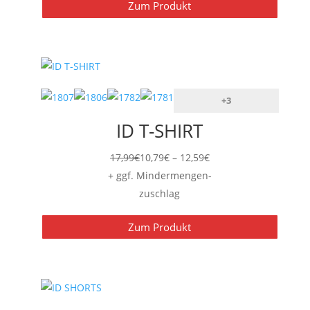
Zum Produkt
+3
ID T-SHIRT
Preisspanne:
17,99
€
10,79
€
–
12,59
€
10,79€
+ ggf. Mindermengen-
bis
zuschlag
12,59€
Zum Produkt