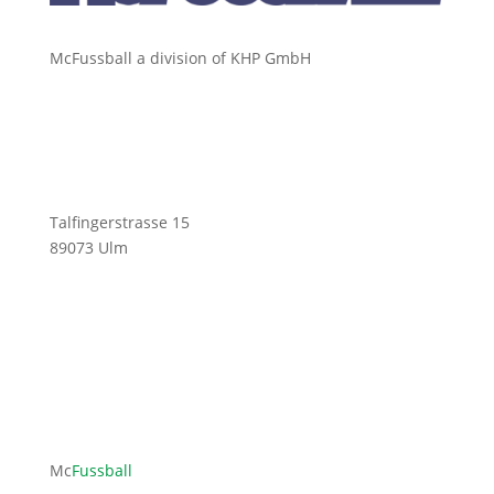
McFussball a division of KHP GmbH
Talfingerstrasse 15
89073 Ulm
ofni
ufcm@
labss
moc.l
Mc
Fussball