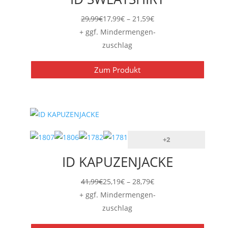
Preisspanne:
29,99
€
17,99
€
–
21,59
€
17,99€
+ ggf. Mindermengen-
bis
zuschlag
21,59€
Zum Produkt
+2
ID KAPUZENJACKE
Preisspanne:
41,99
€
25,19
€
–
28,79
€
25,19€
+ ggf. Mindermengen-
bis
zuschlag
28,79€