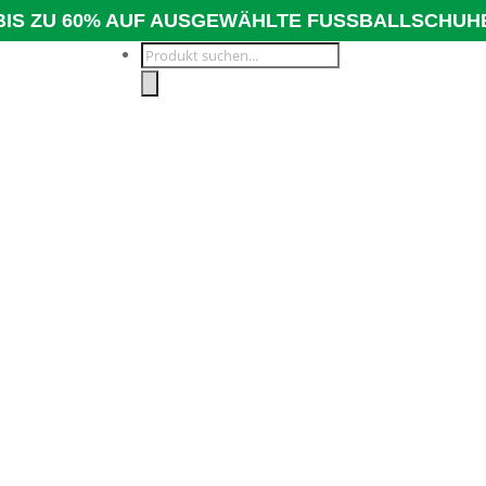
BIS ZU 60% AUF AUSGEWÄHLTE FUSSBALLSCHUH
Products
search