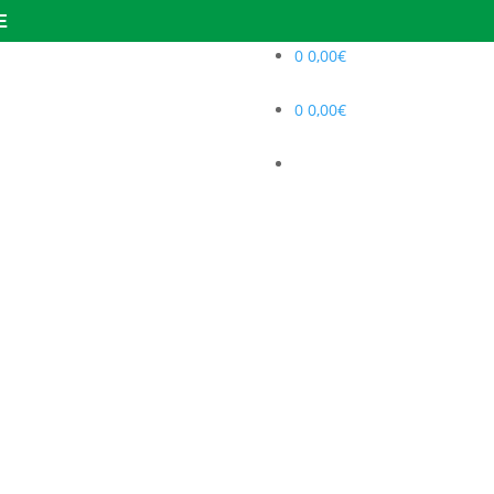
E
0
0,00
€
0
0,00
€