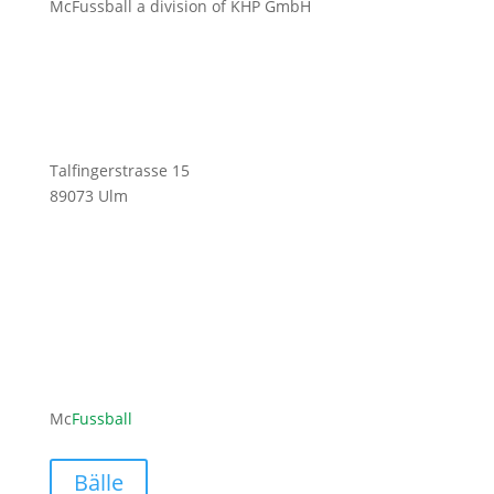
McFussball a division of KHP GmbH
Talfingerstrasse 15
89073 Ulm
ofni
ufcm@
labss
moc.l
Mc
Fussball
Bälle