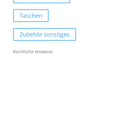
Taschen
Zubehör sonstiges
Rechtliche Hinweise
Kontakt
Impressum
Datenschutz
Cookie-Richtlinie (EU)
Impressum
Datenschutz