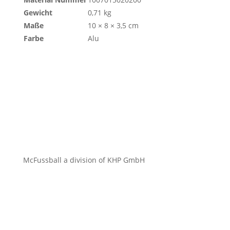
Gewicht
0,71 kg
Maße
10 × 8 × 3,5 cm
Farbe
Alu
McFussball a division of KHP GmbH