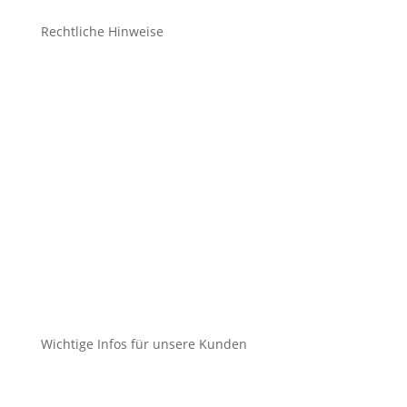
Rechtliche Hinweise
Kontakt
Impressum
Datenschutz
Cookie-Richtlinie (EU)
Impressum
Datenschutz
Cookie-Richtlinie (EU)
Wichtige Infos für unsere Kunden
Mein Konto