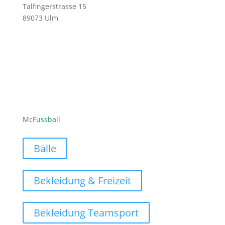
Talfingerstrasse 15
89073 Ulm
ofni
ufcm@
labss
moc.l
Mc
Fussball
Bälle
Bekleidung & Freizeit
Bekleidung Teamsport