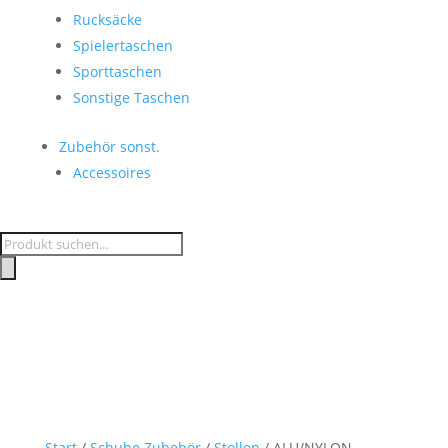
Rucksäcke
Spielertaschen
Sporttaschen
Sonstige Taschen
Zubehör sonst.
Accessoires
Products
search
Start
/
Schuhe Zubehör
/
Stollen
/ ALU/NYLON