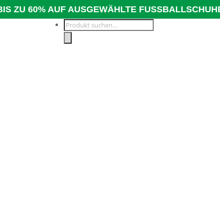
BIS ZU 60% AUF AUSGEWÄHLTE FUSSBALLSCHUH
Products
search