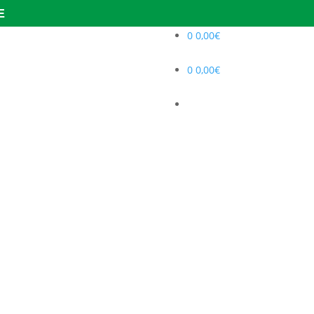
E
0
0,00
€
0
0,00
€