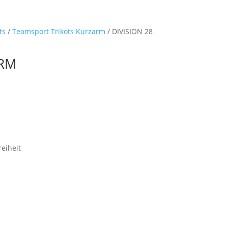
ts
/
Teamsport Trikots Kurzarm
/ DIVISION 28
ARM
eiheit