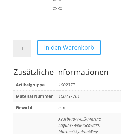
XXXXL
EQUIPE
In den Warenkorb
29
1/4
ZIP
Zusätzliche Informationen
TOP
Menge
Artikelgruppe
1002377
Material Nummer
100237701
Gewicht
n. v.
Azurblau/Weiß/Marine,
Lagune/Weiß/Schwarz,
Marine/Skyblau/Weiß,