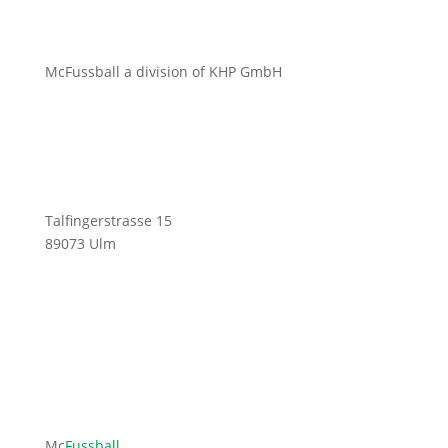
McFussball a division of KHP GmbH
Talfingerstrasse 15
89073 Ulm
ofni
ufcm@
labss
moc.l
Mc
Fussball