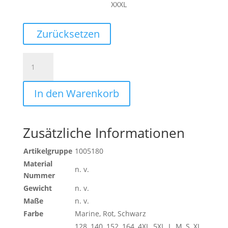
XXXL
Zurücksetzen
ESSENTIAL
COACH
JACKET
In den Warenkorb
Menge
Zusätzliche Informationen
Artikelgruppe
1005180
Material
n. v.
Nummer
Gewicht
n. v.
Maße
n. v.
Farbe
Marine, Rot, Schwarz
128, 140, 152, 164, 4XL, 5XL, L, M, S, XL,