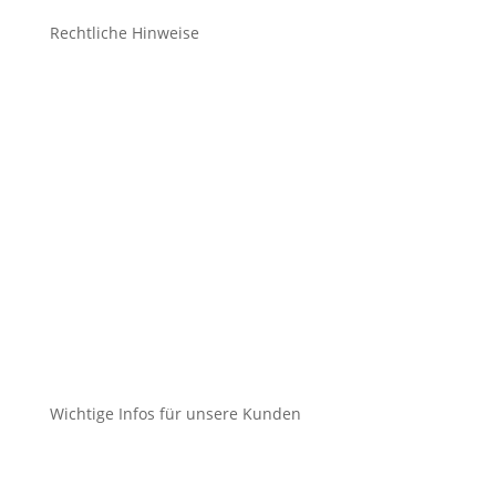
Rechtliche Hinweise
Kontakt
Impressum
Datenschutz
Cookie-Richtlinie (EU)
Impressum
Datenschutz
Cookie-Richtlinie (EU)
Wichtige Infos für unsere Kunden
Mein Konto