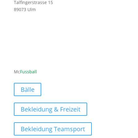
Talfingerstrasse 15
89073 Ulm
ofni
ufcm@
labss
moc.l
Mc
Fussball
Bälle
Bekleidung & Freizeit
Bekleidung Teamsport