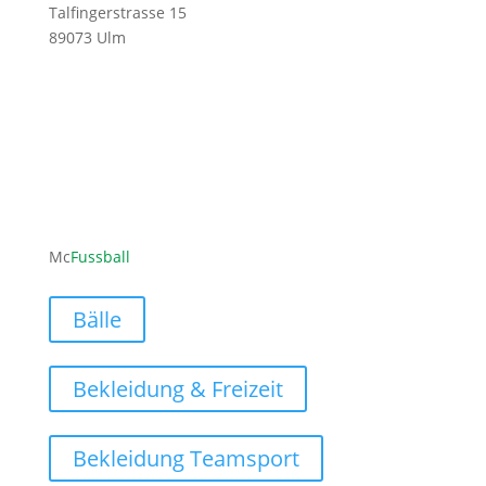
Talfingerstrasse 15
89073 Ulm
ofni
ufcm@
labss
moc.l
Mc
Fussball
Bälle
Bekleidung & Freizeit
Bekleidung Teamsport