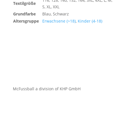
116, 128, 140, 152, 164, 3XL, 4XL, L, M,
Textilgröße
S, XL, XXL
Grundfarbe
Blau, Schwarz
Altersgruppe
Erwachsene (>18)
,
Kinder (4-18)
McFussball a division of KHP GmbH