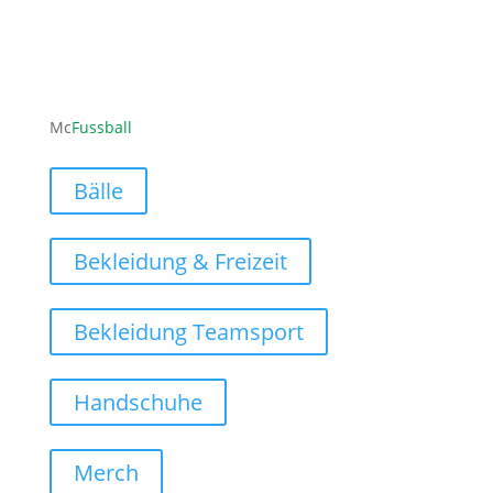
ofni
ufcm@
labss
moc.l
Mc
Fussball
Bälle
Bekleidung & Freizeit
Bekleidung Teamsport
Handschuhe
Merch