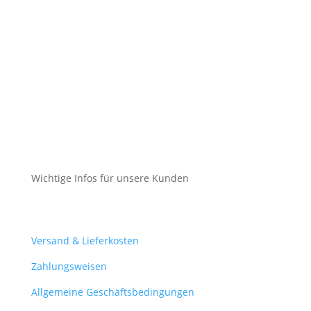
Impressum
Datenschutz
Cookie-Richtlinie (EU)
Impressum
Datenschutz
Cookie-Richtlinie (EU)
Wichtige Infos für unsere Kunden
Mein Konto
Versand & Lieferkosten
Zahlungsweisen
Allgemeine Geschäftsbedingungen