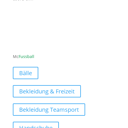
ofni
ufcm@
labss
moc.l
Mc
Fussball
Bälle
Bekleidung & Freizeit
Bekleidung Teamsport
Handschuhe