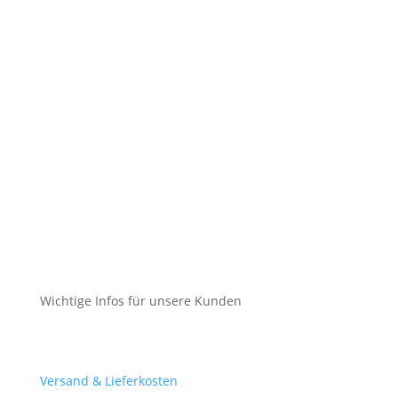
Kontakt
Impressum
Datenschutz
Cookie-Richtlinie (EU)
Impressum
Datenschutz
Cookie-Richtlinie (EU)
Wichtige Infos für unsere Kunden
Mein Konto
Versand & Lieferkosten