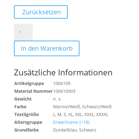
Zurücksetzen
ESSENTIAL
MULTIJACKE
M.
In den Warenkorb
ABN.
ÄRMELN
Menge
Zusätzliche Informationen
Artikelgruppe
1006109
Material Nummer
100610903
Gewicht
n. v.
Farbe
Marine/Weiß, Schwarz/Weiß
Textilgröße
L, M, S, XL, XXL, XXXL, XXXXL
Altersgruppe
Erwachsene (>18)
Grundfarbe
Dunkelblau, Schwarz