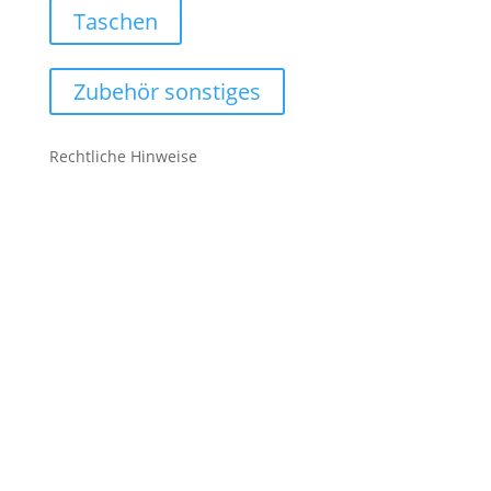
Taschen
Zubehör sonstiges
Rechtliche Hinweise
Kontakt
Impressum
Datenschutz
Cookie-Richtlinie (EU)
Impressum
Datenschutz
Cookie-Richtlinie (EU)