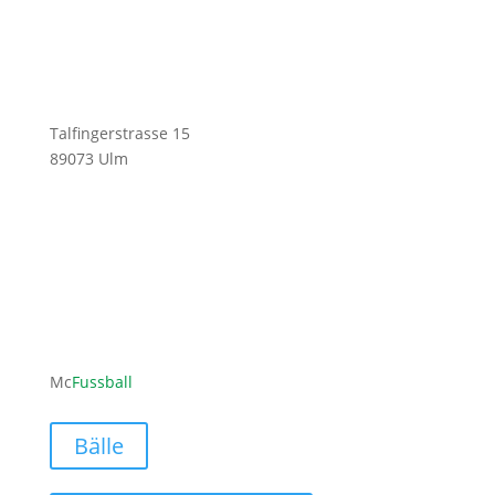
Talfingerstrasse 15
89073 Ulm
ofni
ufcm@
labss
moc.l
Mc
Fussball
Bälle