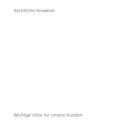
Rechtliche Hinweise
Kontakt
Impressum
Datenschutz
Cookie-Richtlinie (EU)
Impressum
Datenschutz
Cookie-Richtlinie (EU)
Wichtige Infos für unsere Kunden
Mein Konto