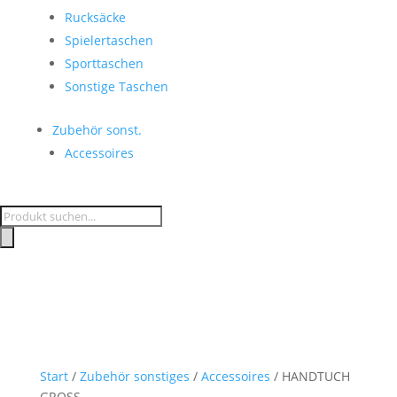
Rucksäcke
Spielertaschen
Sporttaschen
Sonstige Taschen
Zubehör sonst.
Accessoires
Products
search
Start
/
Zubehör sonstiges
/
Accessoires
/ HANDTUCH
GROSS