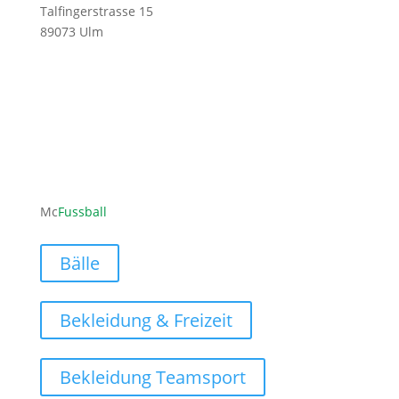
Talfingerstrasse 15
89073 Ulm
ofni
ufcm@
labss
moc.l
Mc
Fussball
Bälle
Bekleidung & Freizeit
Bekleidung Teamsport