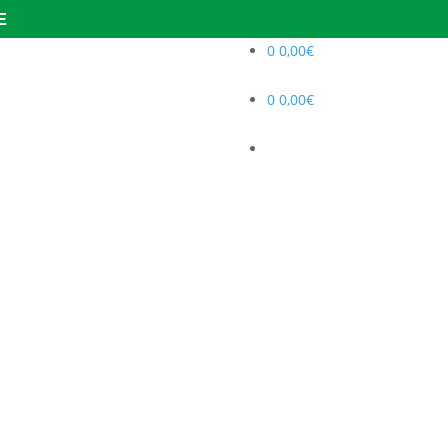
E
0
0,00
€
0
0,00
€