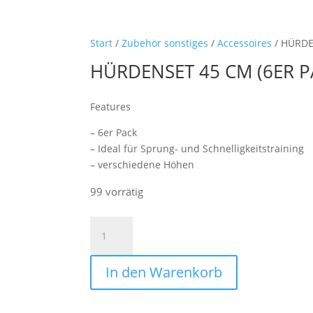
Start
/
Zubehör sonstiges
/
Accessoires
/ HÜRDE
HÜRDENSET 45 CM (6ER P
Features
– 6er Pack
– Ideal für Sprung- und Schnelligkeitstraining
– verschiedene Höhen
99 vorrätig
HÜRDENSET
45
CM
In den Warenkorb
(6ER
PACK)
Menge