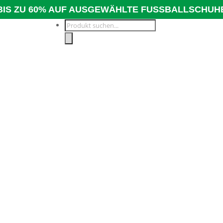
BIS ZU 60% AUF AUSGEWÄHLTE FUSSBALLSCHUH
Products
search