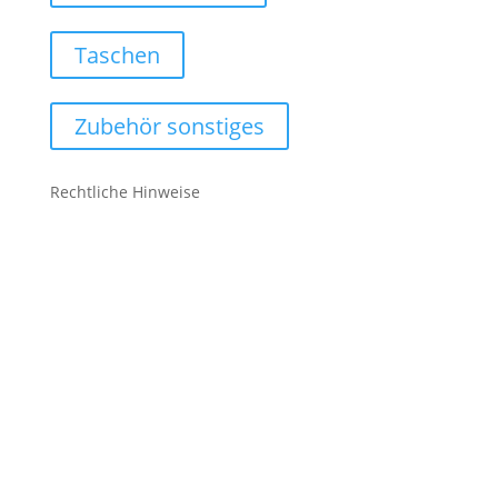
Taschen
Zubehör sonstiges
Rechtliche Hinweise
Kontakt
Impressum
Datenschutz
Cookie-Richtlinie (EU)
Impressum
Datenschutz