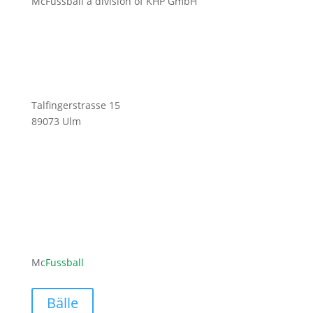
McFussball a division of KHP GmbH
Talfingerstrasse 15
89073 Ulm
ofni
ufcm@
labss
moc.l
Mc
Fussball
Bälle