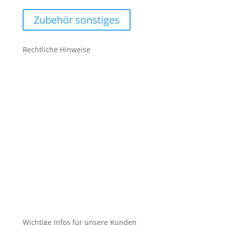
Zubehör sonstiges
Rechtliche Hinweise
Kontakt
Impressum
Datenschutz
Cookie-Richtlinie (EU)
Impressum
Datenschutz
Cookie-Richtlinie (EU)
Wichtige Infos für unsere Kunden