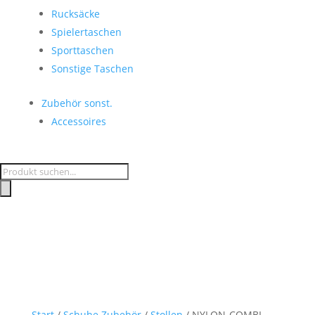
Rucksäcke
Spielertaschen
Sporttaschen
Sonstige Taschen
Zubehör sonst.
Accessoires
Products
search
Start
/
Schuhe Zubehör
/
Stollen
/ NYLON-COMBI