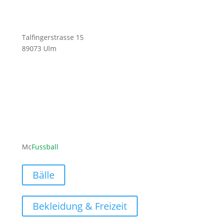
Talfingerstrasse 15
89073 Ulm
ofni
ufcm@
labss
moc.l
Mc
Fussball
Bälle
Bekleidung & Freizeit