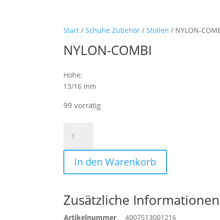
Start
/
Schuhe Zubehör
/
Stollen
/ NYLON-COMB
NYLON-COMBI
Höhe:
13/16 mm
99 vorrätig
NYLON-
COMBI
Menge
In den Warenkorb
Zusätzliche Informationen
Artikelnummer
4007513001216