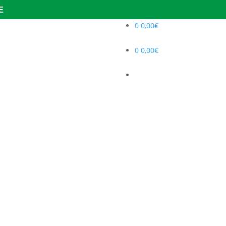
E
0
0,00
€
0
0,00
€