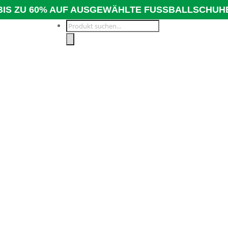
BIS ZU 60% AUF AUSGEWÄHLTE FUSSBALLSCHUH
Products
search