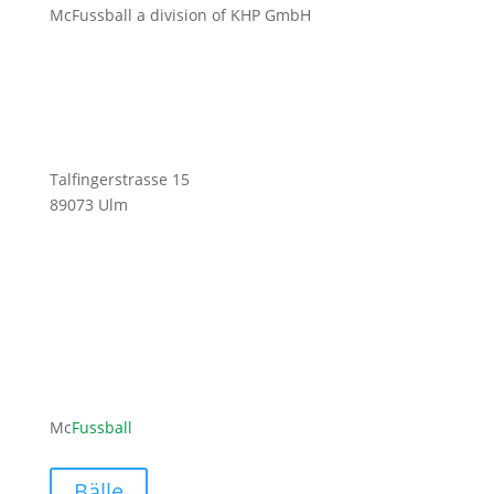
McFussball a division of KHP GmbH
Talfingerstrasse 15
89073 Ulm
ofni
ufcm@
labss
moc.l
Mc
Fussball
Bälle