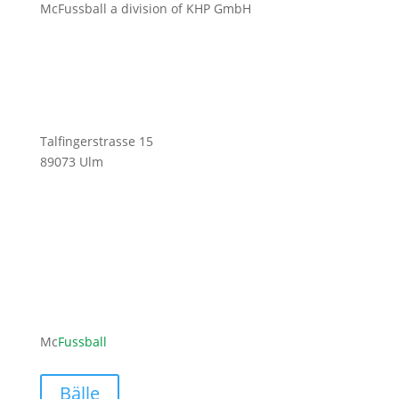
McFussball a division of KHP GmbH
Talfingerstrasse 15
89073 Ulm
ofni
ufcm@
labss
moc.l
Mc
Fussball
Bälle