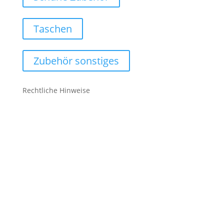
Taschen
Zubehör sonstiges
Rechtliche Hinweise
Kontakt
Impressum
Datenschutz
Cookie-Richtlinie (EU)
Impressum
Datenschutz