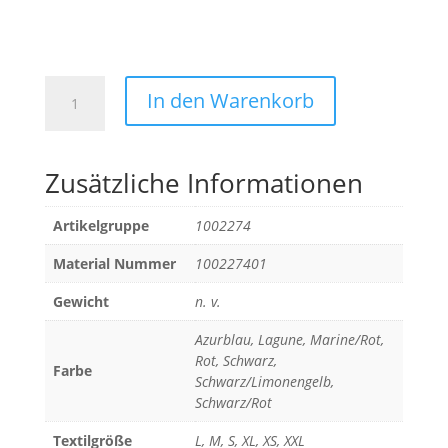
PROGRESSIVE
In den Warenkorb
28
MULTI
HOOD
Zusätzliche Informationen
JACKE
DAMEN
Menge
Artikelgruppe
1002274
Material Nummer
100227401
Gewicht
n. v.
Azurblau, Lagune, Marine/Rot,
Rot, Schwarz,
Farbe
Schwarz/Limonengelb,
Schwarz/Rot
Textilgröße
L, M, S, XL, XS, XXL