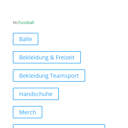
ofni
ufcm@
labss
moc.l
Mc
Fussball
Bälle
Bekleidung & Freizeit
Bekleidung Teamsport
Handschuhe
Merch