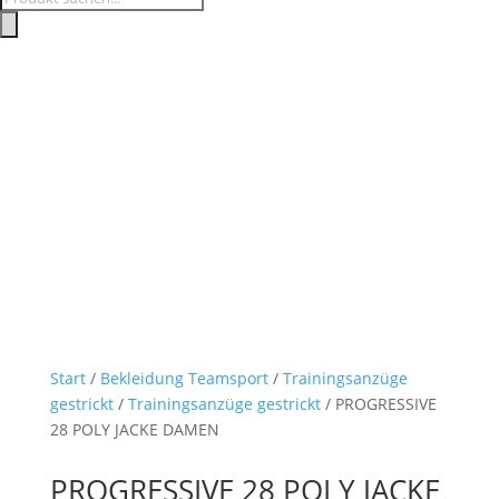
search
Start
/
Bekleidung Teamsport
/
Trainingsanzüge
gestrickt
/
Trainingsanzüge gestrickt
/ PROGRESSIVE
28 POLY JACKE DAMEN
PROGRESSIVE 28 POLY JACKE