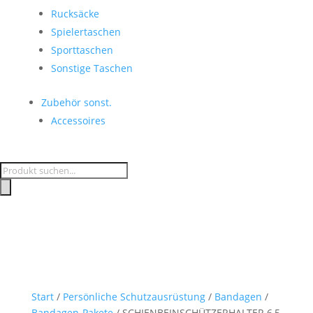
Rucksäcke
Spielertaschen
Sporttaschen
Sonstige Taschen
Zubehör sonst.
Accessoires
Products
search
Start
/
Persönliche Schutzausrüstung
/
Bandagen
/
Bandagen-Pakete
/ SCHIENBEINSCHÜTZERHALTER 6,5