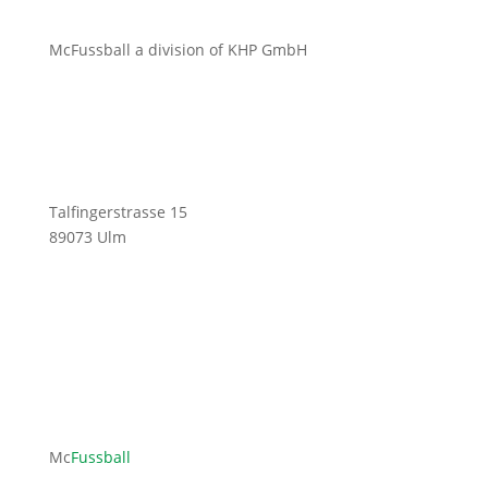
McFussball a division of KHP GmbH
Talfingerstrasse 15
89073 Ulm
ofni
ufcm@
labss
moc.l
Mc
Fussball