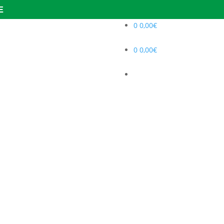
E
0
0,00
€
0
0,00
€