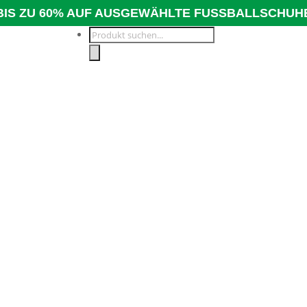
BIS ZU 60% AUF AUSGEWÄHLTE FUSSBALLSCHUH
Products
search