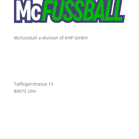
McFussball a division of KHP GmbH
Talfingerstrasse 15
89073 Ulm
ofni
ufcm@
labss
moc.l