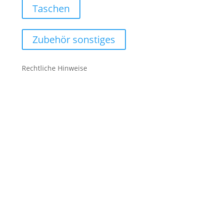
Taschen
Zubehör sonstiges
Rechtliche Hinweise
Kontakt
Impressum
Datenschutz
Cookie-Richtlinie (EU)
Impressum
Datenschutz
Cookie-Richtlinie (EU)