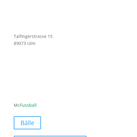
Talfingerstrasse 15
89073 Ulm
ofni
ufcm@
labss
moc.l
Mc
Fussball
Bälle