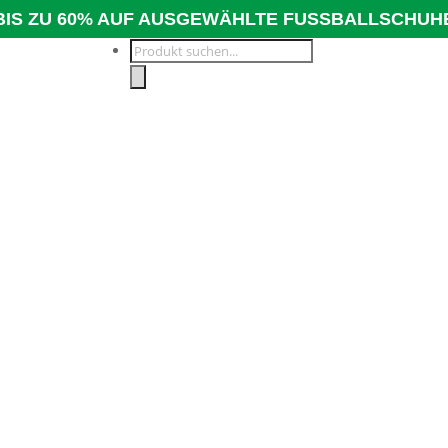
BIS ZU 60% AUF AUSGEWÄHLTE FUSSBALLSCHUH
Products
search