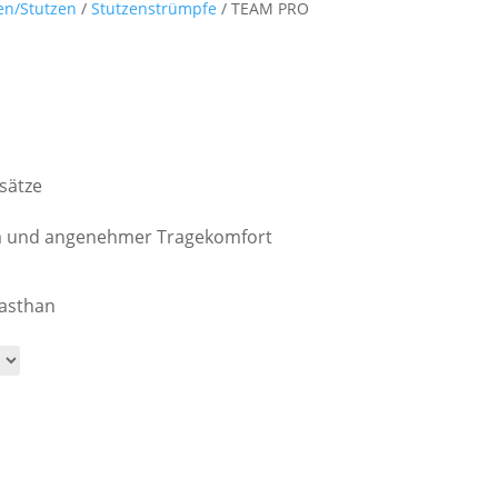
en/Stutzen
/
Stutzenstrümpfe
/ TEAM PRO
sätze
rm und angenehmer Tragekomfort
lasthan