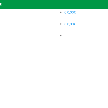
E
0
0,00
€
0
0,00
€