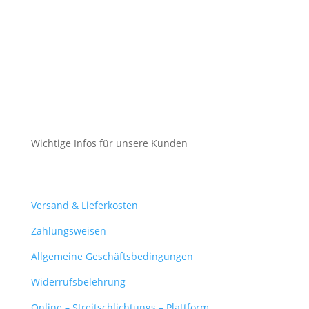
Cookie-Richtlinie (EU)
Impressum
Datenschutz
Cookie-Richtlinie (EU)
Wichtige Infos für unsere Kunden
Mein Konto
Versand & Lieferkosten
Zahlungsweisen
Allgemeine Geschäftsbedingungen
Widerrufsbelehrung
Online – Streitschlichtungs – Plattform