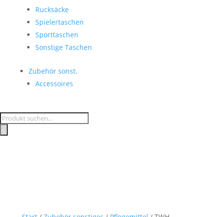
Rucksäcke
Spielertaschen
Sporttaschen
Sonstige Taschen
Zubehör sonst.
Accessoires
Products
search
Start
/
Zubehör sonstiges
/
Pflegemittel
/ TWH