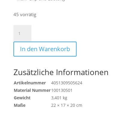
45 vorrätig
TWH
REINIGER
250ML
In den Warenkorb
(12ER
PACK)
Menge
Zusätzliche Informationen
Artikelnummer
4051309505624
Material Nummer
100130501
Gewicht
3,401 kg
Maße
22 × 17 × 20 cm