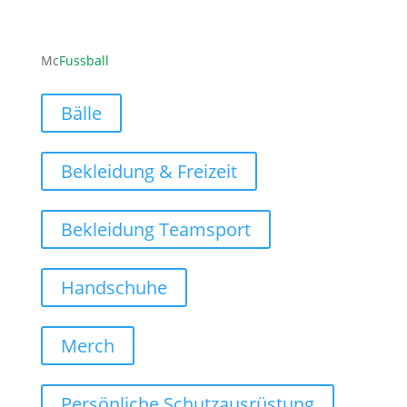
ofni
ufcm@
labss
moc.l
Mc
Fussball
Bälle
Bekleidung & Freizeit
Bekleidung Teamsport
Handschuhe
Merch
Persönliche Schutzausrüstung