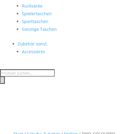
Rucksäcke
Spielertaschen
Sporttaschen
Sonstige Taschen
Zubehör sonst.
Accessoires
Products
search
Start
/
Schuhe Zubehör
/
Stollen
/ TWO-COLOURED