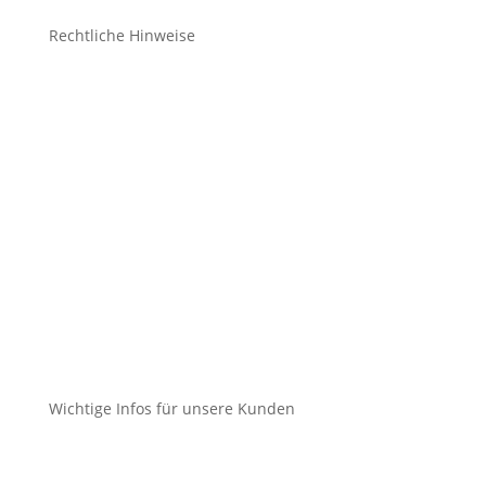
Rechtliche Hinweise
Kontakt
Impressum
Datenschutz
Cookie-Richtlinie (EU)
Impressum
Datenschutz
Cookie-Richtlinie (EU)
Wichtige Infos für unsere Kunden
Mein Konto