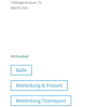
Talfingerstrasse 15
89073 Ulm
ofni
ufcm@
labss
moc.l
Mc
Fussball
Bälle
Bekleidung & Freizeit
Bekleidung Teamsport