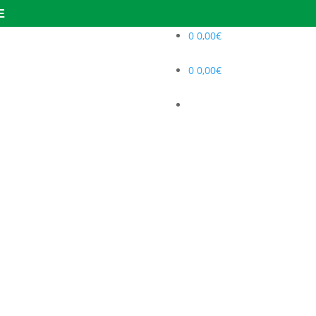
E
0
0,00
€
0
0,00
€