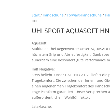
Start
/
Handschuhe
/
Torwart-Handschuhe
/
Ha
HN
UHLSPORT AQUASOFT HN
Aquasoft:
Multitalent bei Regenwetter! Unser AQUASAOFT 
höchstem Grip und Abriebfestigkeit. Dank spezi
außerdem eine besonders gute Performance b
Half Negative:
Stets beliebt. Unser HALF NEGATIVE liefert die
Tragekomfort. Die zwischen der Innen- und Ob
einen angenehmen Tragekomfort des Handschu
enge Passform garantiert. Unser Versprechen an
außerordentlichem Wohlfühlfaktor.
Latexlasche: