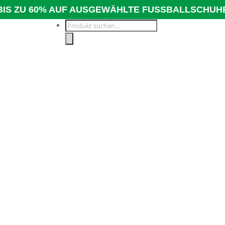
BIS ZU 60% AUF AUSGEWÄHLTE FUSSBALLSCHUH
Products
search