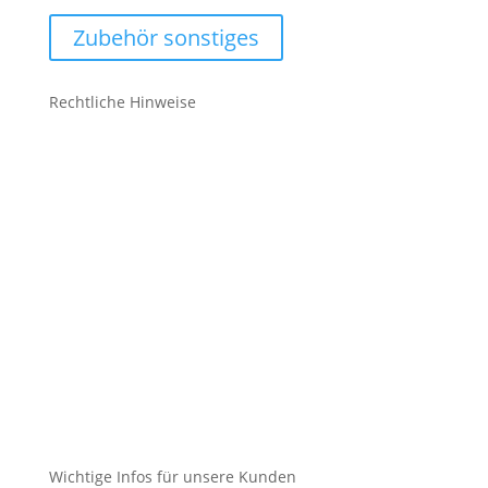
Zubehör sonstiges
Rechtliche Hinweise
Kontakt
Impressum
Datenschutz
Cookie-Richtlinie (EU)
Impressum
Datenschutz
Cookie-Richtlinie (EU)
Wichtige Infos für unsere Kunden