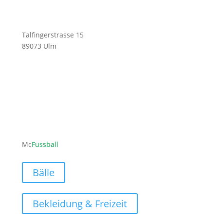
Talfingerstrasse 15
89073 Ulm
ofni
ufcm@
labss
moc.l
Mc
Fussball
Bälle
Bekleidung & Freizeit